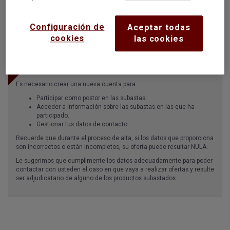
inmediata.
Configuración de
Aceptar todas
Sin certificado digital
cookies
las cookies
Es necesario crear una nueva cuenta para:
Participar como postor en las subastas.
Acceder a información sobre las subastas en las que ha
participado.
Gestionar tus datos de contacto.
Recuerde que durante el proceso de alta, si los datos que proporciona
son incorrectos o están incompletos, su oferta puede resultar NULA.
Le sugerimos que cumplimente los datos adecuadamente para poder
contactar con usteden el caso en que vaya a realizar ofertas y resulte
ser adjudicatario de alguno de los productos subastados.