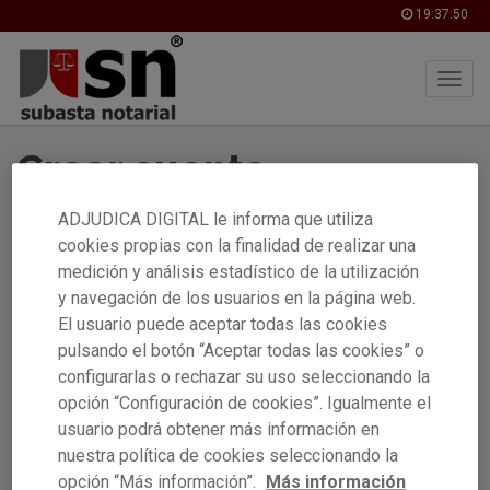
19:37:50
Skip
Crear cuenta
to
main
content
ADJUDICA DIGITAL le informa que utiliza
cookies propias con la finalidad de realizar una
Si dispones de certificado electrónico (FNMT, DNIe) puedes
medición y análisis estadístico de la utilización
crear tu cuenta fácilmente y de manera inmediata.
y navegación de los usuarios en la página web.
El usuario puede aceptar todas las cookies
Con certificado digital
pulsando el botón “Aceptar todas las cookies” o
configurarlas o rechazar su uso seleccionando la
opción “Configuración de cookies”. Igualmente el
Si no dispones de certificado electrónico, puedes crear tu
usuario podrá obtener más información en
cuenta, y adjuntar tu documentación acreditativa (copia del
DNI, etc..) para que la verifiquemos.
nuestra política de cookies seleccionando la
opción “Más información”.
Más información
La verificación de la cuenta mediante este método no es