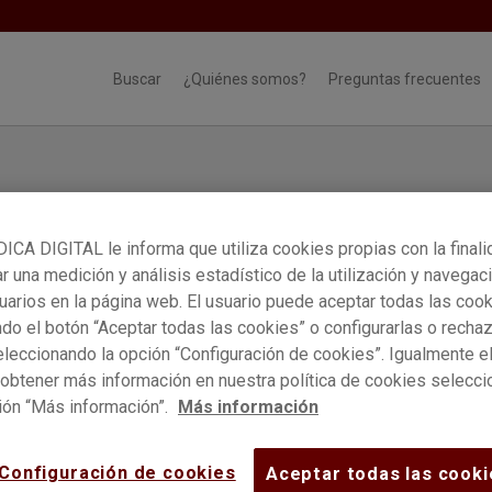
Buscar
¿Quiénes somos?
Preguntas frecuentes
CA DIGITAL le informa que utiliza cookies propias con la final
ar una medición y análisis estadístico de la utilización y navegac
uarios en la página web. El usuario puede aceptar todas las coo
do el botón “Aceptar todas las cookies” o configurarlas o rechaz
 apellidos de la
persona física
. Podrás añadir
leccionando la opción “Configuración de cookies”. Igualmente el
de empresas y personas jurídicas más
obtener más información en nuestra política de cookies selecc
ión “Más información”.
Más información
Configuración de cookies
Aceptar todas las cooki