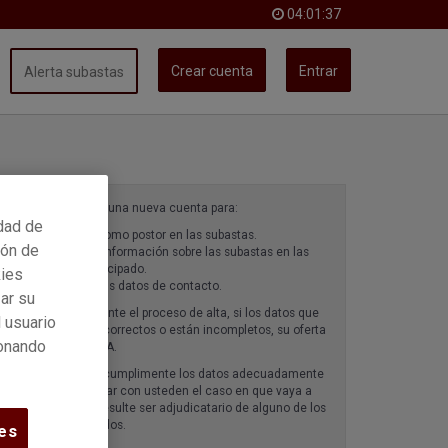
04:01:38
Crear cuenta
Entrar
Alerta subastas
Es necesario crear una nueva cuenta para:
idad de
Participar como postor en las subastas.
ión de
Acceder a información sobre las subastas en las
que ha participado.
kies
Gestionar tus datos de contacto.
ar su
Recuerde que durante el proceso de alta, si los datos que
 usuario
proporciona son incorrectos o están incompletos, su oferta
ionando
puede resultar NULA.
Le sugerimos que cumplimente los datos adecuadamente
para poder contactar con usteden el caso en que vaya a
realizar ofertas y resulte ser adjudicatario de alguno de los
productos subastados.
es