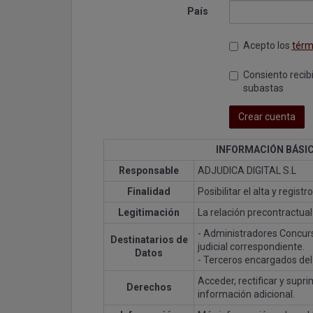
País
Acepto los
térm
Consiento recib
subastas
Crear cuenta
INFORMACIÓN BÁSI
Responsable
ADJUDICA DIGITAL S.L
Finalidad
Posibilitar el alta y regis
Legitimación
La relación precontractual
- Administradores Concursa
Destinatarios de
judicial correspondiente.
Datos
- Terceros encargados del
Acceder, rectificar y supr
Derechos
información adicional.