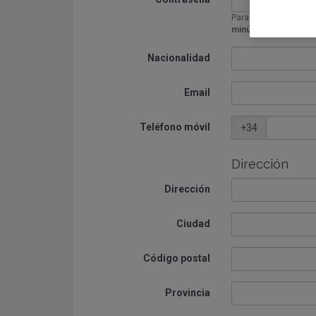
Para tu seguridad, de
minúscula
y un
núme
Nacionalidad
Email
Teléfono móvil
+34
Dirección
Dirección
Ciudad
Código postal
Provincia