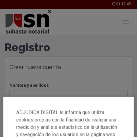
01:17:45
Skip
Registro
to
main
content
Crear nueva cuenta.
Nombre y apellidos
Introducir nombre y apellidos de la
persona física
. Podrás
añadir representaciones de empresas y personas jurídicas
ADJUDICA DIGITAL le informa que utiliza
más adelante.
cookies propias con la finalidad de realizar una
Identificación
medición y análisis estadístico de la utilización
y navegación de los usuarios en la página web.