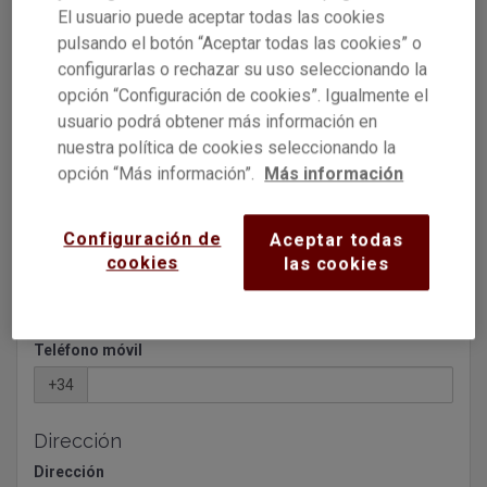
El usuario puede aceptar todas las cookies
pulsando el botón “Aceptar todas las cookies” o
configurarlas o rechazar su uso seleccionando la
Contraseña
opción “Configuración de cookies”. Igualmente el
usuario podrá obtener más información en
Para tu seguridad, debe incluir al menos una letra
mayúscula
, una
nuestra política de cookies seleccionando la
minúscula
y un
número
.
opción “Más información”.
Más información
Nacionalidad
Configuración de
Aceptar todas
cookies
las cookies
Email
Teléfono móvil
+34
Dirección
Dirección