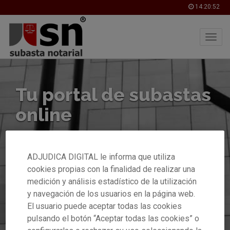
14:20:52
Skip
to
main
Tu portal
de subastas
content
online
Accede a grandes
posibilidades de
ADJUDICA DIGITAL le informa que utiliza
cookies propias con la finalidad de realizar una
inversión con las
medición y análisis estadístico de la utilización
máximas garantías
y navegación de los usuarios en la página web.
El usuario puede aceptar todas las cookies
legales.
pulsando el botón “Aceptar todas las cookies” o