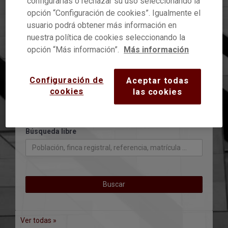
configurarlas o rechazar su uso seleccionando la
opción “Configuración de cookies”. Igualmente el
Tipo de bien
usuario podrá obtener más información en
Todos
nuestra política de cookies seleccionando la
opción “Más información”.
Más información
Provincias
Configuración de
Aceptar todas
cookies
las cookies
Tipo de proceso
Búsqueda libre
Buscar
Ver todas »