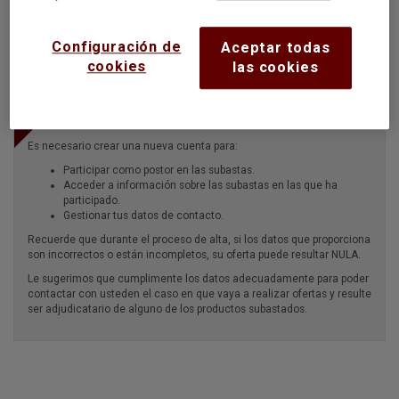
inmediata.
Configuración de
Aceptar todas
Sin certificado digital
cookies
las cookies
Es necesario crear una nueva cuenta para:
Participar como postor en las subastas.
Acceder a información sobre las subastas en las que ha
participado.
Gestionar tus datos de contacto.
Recuerde que durante el proceso de alta, si los datos que proporciona
son incorrectos o están incompletos, su oferta puede resultar NULA.
Le sugerimos que cumplimente los datos adecuadamente para poder
contactar con usteden el caso en que vaya a realizar ofertas y resulte
ser adjudicatario de alguno de los productos subastados.