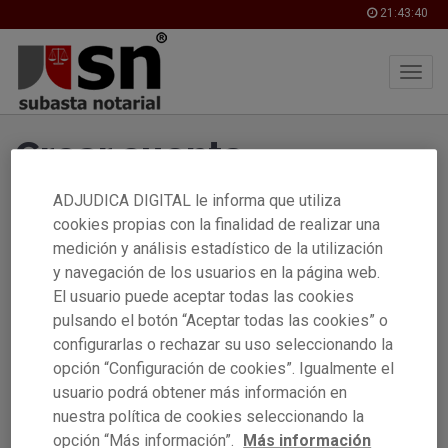
21:43:40
Skip
Crear cuenta
to
main
content
ADJUDICA DIGITAL le informa que utiliza
cookies propias con la finalidad de realizar una
Si dispones de certificado electrónico (FNMT, DNIe) puedes
medición y análisis estadístico de la utilización
crear tu cuenta fácilmente y de manera inmediata.
y navegación de los usuarios en la página web.
El usuario puede aceptar todas las cookies
Con certificado digital
pulsando el botón “Aceptar todas las cookies” o
configurarlas o rechazar su uso seleccionando la
opción “Configuración de cookies”. Igualmente el
Si no dispones de certificado electrónico, puedes crear tu
usuario podrá obtener más información en
cuenta, y adjuntar tu documentación acreditativa (copia del
DNI, etc..) para que la verifiquemos.
nuestra política de cookies seleccionando la
opción “Más información”.
Más información
La verificación de la cuenta mediante este método no es