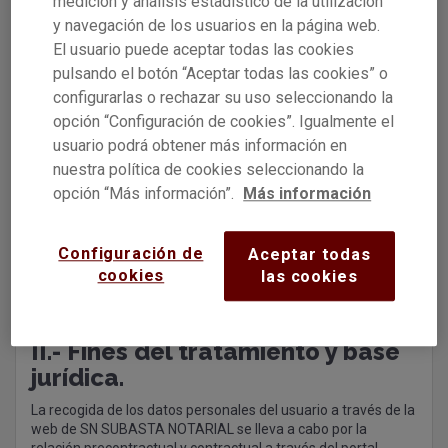
medición y análisis estadístico de la utilización
https://www.subastanotarial.es/
.
y navegación de los usuarios en la página web.
El usuario puede aceptar todas las cookies
pulsando el botón “Aceptar todas las cookies” o
I.- Identificación del
configurarlas o rechazar su uso seleccionando la
Responsable.
opción “Configuración de cookies”. Igualmente el
usuario podrá obtener más información en
El Responsable del Tratamiento de los datos personales es
nuestra política de cookies seleccionando la
ADJUDICA DIGITAL S.L., con NIF B-88645486 y domicilio social
en C/Príncipe de Vergara, 185-1º, 28002 (Madrid-España).
opción “Más información”.
Más información
Configuración de
Aceptar todas
El teléfono de contacto es +34 644 174 348 y la dirección de
correo electrónico
soporte@subastanotarial.es
cookies
las cookies
II.- Fines del tratamiento y base
jurídica.
La recogida de los datos personales del usuario a través de la
web de SN SUBASTA NOTARIAL se lleva a cabo por la